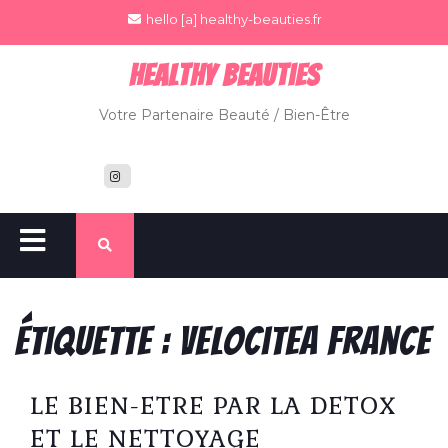
hello [a] healthy-beauties.fr
Healthy BeauTies
Votre Partenaire Beauté / Bien-Être
Étiquette :
velocitea france
LE BIEN-ETRE PAR LA DETOX
ET LE NETTOYAGE