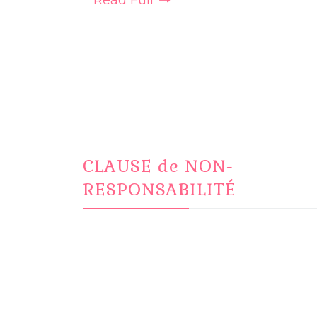
Read Full
CLAUSE de NON-
RESPONSABILITÉ
Le contenu de ce site est uniquement
destiné « à des fins éducatives » et
ne doit pas être interprété comme
conseil médical ou substitut à un
traitement médical.