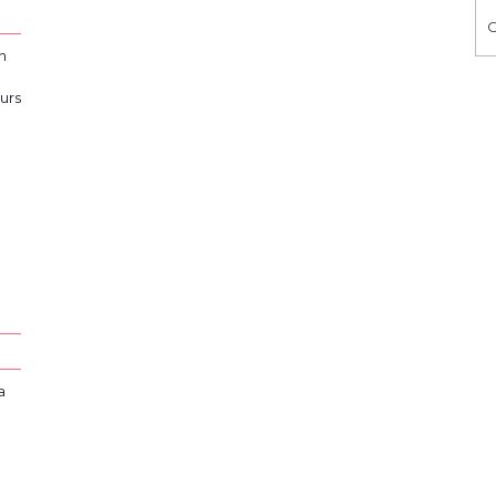
C
n
urs
a