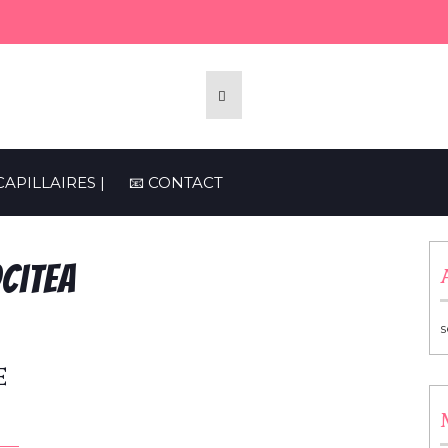
CAPILLAIRES |
📧 CONTACT
ocitea
s
E