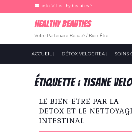
hello [a] healthy-beauties.fr
Healthy BeauTies
Votre Partenaire Beauté / Bien-Être
ACCUEIL |
DÉTOX VELOCITEA |
SOINS 
Étiquette :
tisane vel
LE BIEN-ETRE PAR LA
DETOX ET LE NETTOYAG
INTESTINAL