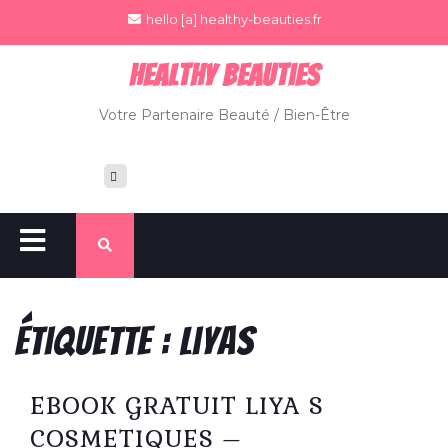
hello [a] healthy-beauties.fr
Healthy BeauTies
Votre Partenaire Beauté / Bien-Être
Étiquette :
liyas
EBOOK GRATUIT LIYA S
COSMETIQUES –