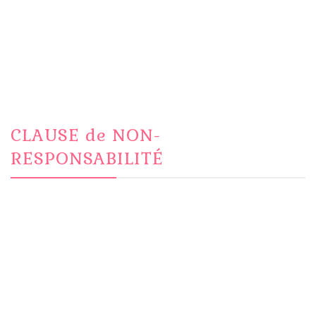
CLAUSE de NON-
RESPONSABILITÉ
Le contenu de ce site est uniquement
destiné « à des fins éducatives » et
ne doit pas être interprété comme
conseil médical ou substitut à un
traitement médical.
Les résultats peuvent varier.
Cette page n’est pas destinée à diagnostiquer,