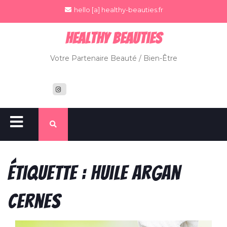
hello [a] healthy-beauties.fr
Healthy BeauTies
Votre Partenaire Beauté / Bien-Être
Étiquette :
huile argan
cernes